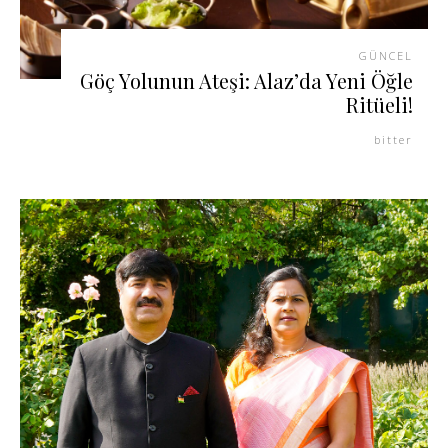
GÜNCEL
Göç Yolunun Ateşi: Alaz’da Yeni Öğle
Ritüeli!
bitter