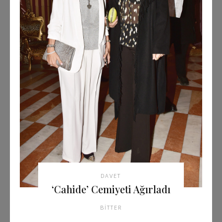
DAVET
‘Cahide’ Cemiyeti Ağırladı
BITTER