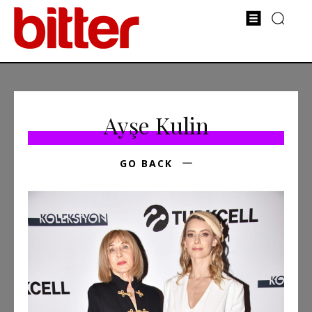
Ayşe Kulin
GO BACK