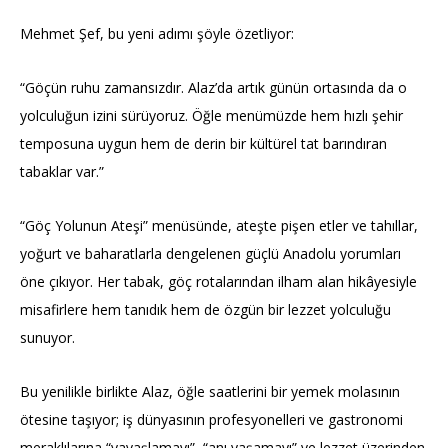
Mehmet Şef, bu yeni adımı şöyle özetliyor:
“Göçün ruhu zamansızdır. Alaz’da artık günün ortasında da o
yolculuğun izini sürüyoruz. Öğle menümüzde hem hızlı şehir
temposuna uygun hem de derin bir kültürel tat barındıran
tabaklar var.”
“Göç Yolunun Ateşi” menüsünde, ateşte pişen etler ve tahıllar,
yoğurt ve baharatlarla dengelenen güçlü Anadolu yorumları
öne çıkıyor. Her tabak, göç rotalarından ilham alan hikâyesiyle
misafirlere hem tanıdık hem de özgün bir lezzet yolculuğu
sunuyor.
Bu yenilikle birlikte Alaz, öğle saatlerini bir yemek molasının
ötesine taşıyor;
iş dünyasının profesyonelleri ve gastronomi
meraklılarına “yavaşlamayı”, “anı yaşamayı” ve lezzet üzerinden