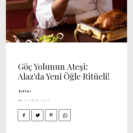
GÜNCEL
MANŞET 5
RÖPORTAJ
Göç Yolunun Ateşi:
Alaz’da Yeni Öğle Ritüeli!
bitter
20 EKIM 2024