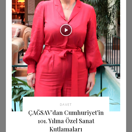
DAVET
ÇAĞSAV’dan Cumhuriyet’in
101. Yılına Özel Sanat
Kutlamaları