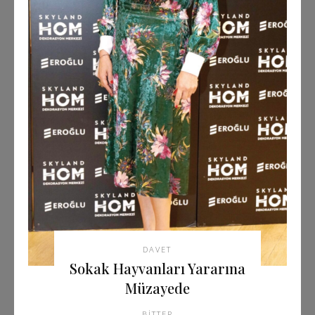
DAVET
Sokak Hayvanları Yararına
Müzayede
BITTER