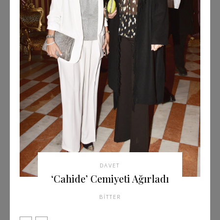
DAVET
‘Cahide’ Cemiyeti Ağırladı
BITTER