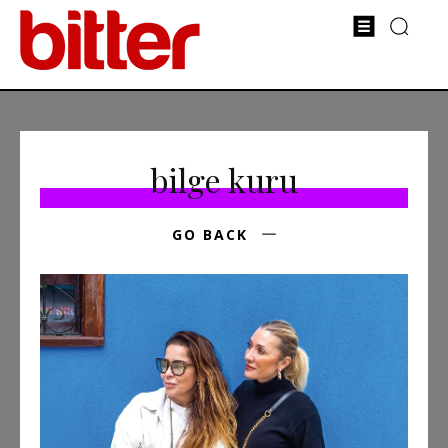
bilge kuru
GO BACK