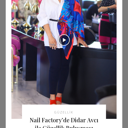
GÜZELLIK
Nail Factory’de Didar Avcı
ile Güzellik Buluşması