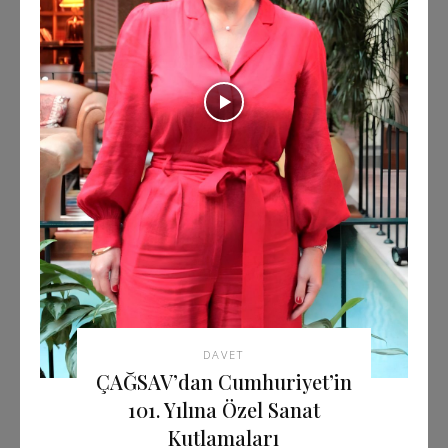
DAVET
ÇAĞSAV’dan Cumhuriyet’in
101. Yılına Özel Sanat
Kutlamaları