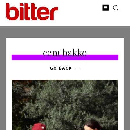
cem hakko
GO BACK