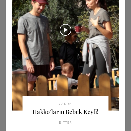
CADDE
Hakko’ların Bebek Keyfi!
BITTER