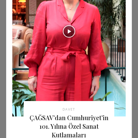
DAVET
ÇAĞSAV’dan Cumhuriyet’in
101. Yılına Özel Sanat
Kutlamaları