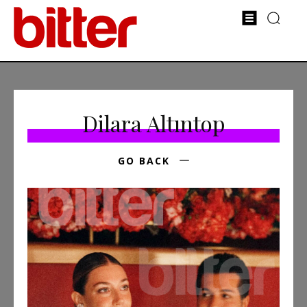
Dilara Altıntop
GO BACK