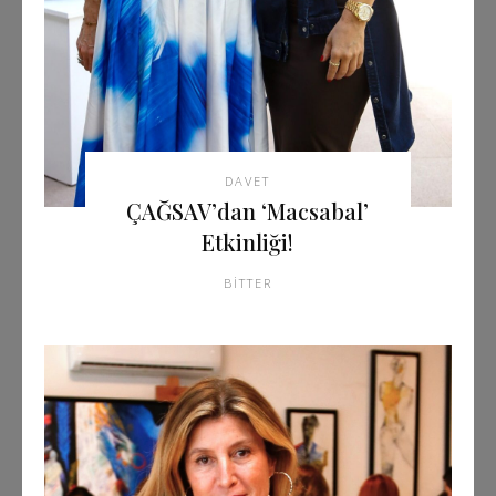
DAVET
ÇAĞSAV’dan ‘Macsabal’
Etkinliği!
BITTER