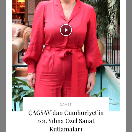
DAVET
ÇAĞSAV’dan Cumhuriyet’in
101. Yılına Özel Sanat
Kutlamaları