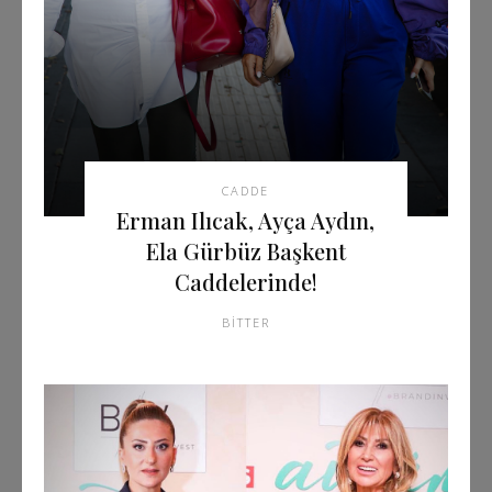
CADDE
Erman Ilıcak, Ayça Aydın,
Ela Gürbüz Başkent
Caddelerinde!
BITTER