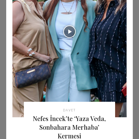
DAVET
Nefes İncek’te ‘Yaza Veda,
Sonbahara Merhaba’
Kermesi