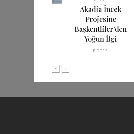
Akadia İncek
Projesine
Başkentliler’den
Yoğun İlgi
BITTER