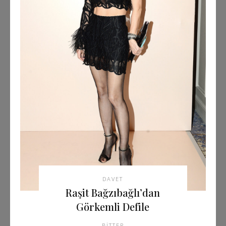
DAVET
Raşit Bağzıbağlı’dan
Görkemli Defile
BITTER