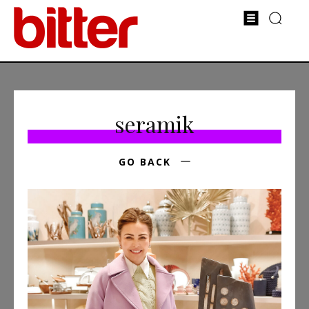
seramik
GO BACK