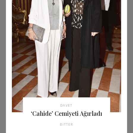
DAVET
‘Cahide’ Cemiyeti Ağırladı
BITTER