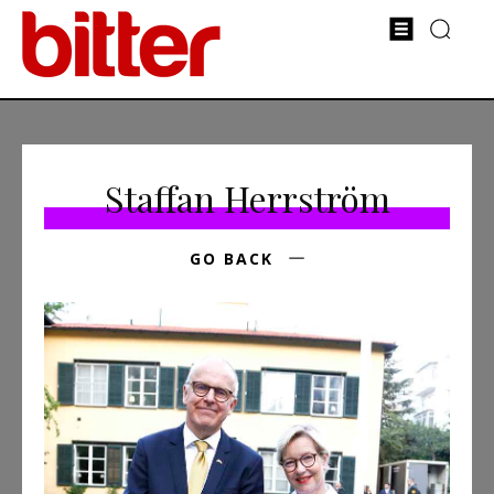
Staffan Herrström
GO BACK