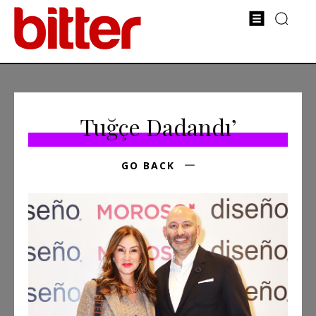
Tuğçe Dadandı’
GO BACK