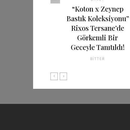
“Koton x Zeynep
Bastık Koleksiyonu”
Rixos Tersane’de
Görkemli Bir
Geceyle Tanıtıldı!
BITTER