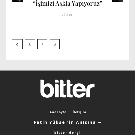
“İşimizi Aşkla Yapıyoruz”
bitter
6
7
8
Anasayfa
İletişim
Fatih Yüksel'in Anısına ∞
bitter dergi