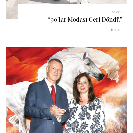
DAVET
“90’lar Modası Geri Döndü”
bitter