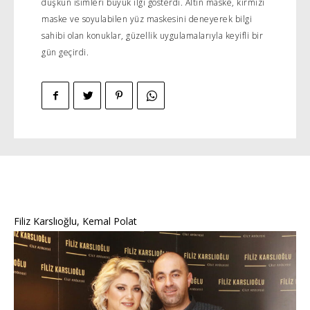
düşkün isimleri büyük ilgi gösterdi. Altın maske, kırmızı
maske ve soyulabilen yüz maskesini deneyerek bilgi
sahibi olan konuklar, güzellik uygulamalarıyla keyifli bir
gün geçirdi.
Filiz Karslıoğlu, Kemal Polat